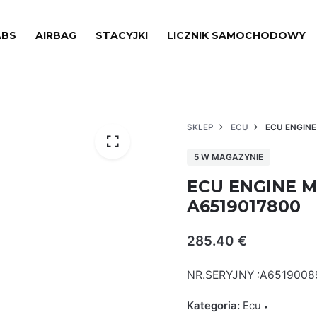
ABS
AIRBAG
STACYJKI
LICZNIK SAMOCHODOWY
SKLEP
ECU
ECU ENGINE
5 W MAGAZYNIE
ECU ENGINE M
A6519017800
285.40
€
NR.SERYJNY :A6519008
Kategoria:
Ecu