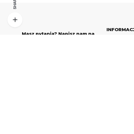
SHARE
INFORMAC
Masz pytania? Napisz nam na
WhatsApp!
Home
(+48) 725 797 097
O Nas
Produkty
Dane kontaktowe
Nowodworze 58, 33-112 Tarnowiec, Polska
Promocje
Poradnik
Kontakt