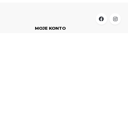
MOJE KONTO
Moje konto
Blog
Polityka prywatności
Regulamin
Metody Płatności
Zwroty i Reklamacje
Kontakt