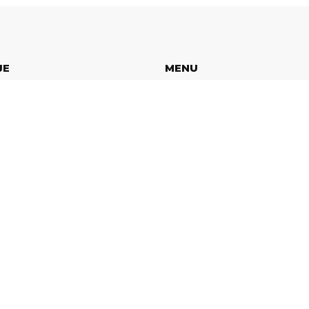
JE
MENU
Home
Body – BSM / BSI
Ecu
Abs
AirBag
Stacyjki
Licznik samochodowy
Kontakt