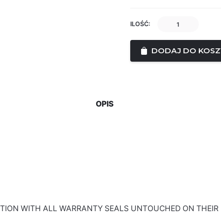
ilość
ILOŚĆ:
ECU
ENGINE
DODAJ DO KOSZ
MERCEDES
A6519008900
28274145
A6519017800
OPIS
TION WITH ALL WARRANTY SEALS UNTOUCHED ON THEIR P